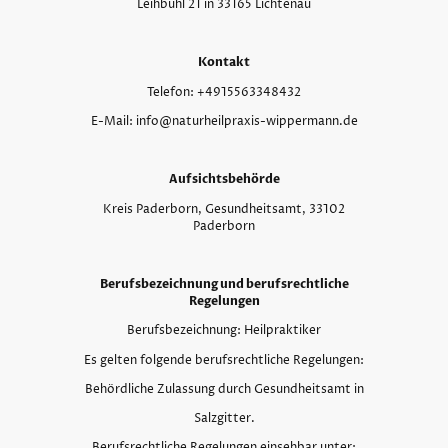
Leihbühl 21 in 33165 Lichtenau
Kontakt
Telefon: +4915563348432
E-Mail: info@naturheilpraxis-wippermann.de
Aufsichtsbehörde
Kreis Paderborn, Gesundheitsamt, 33102
Paderborn
Berufsbezeichnung und berufsrechtliche
Regelungen
Berufsbezeichnung: Heilpraktiker
Es gelten folgende berufsrechtliche Regelungen:
Behördliche Zulassung durch Gesundheitsamt in
Salzgitter.
Berufsrechtliche Regelungen einsehbar unter: